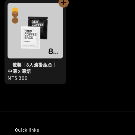
｜散裝｜8入濾掛組合｜
中深 x 深焙
Regular
NT$ 300
price
Quick links