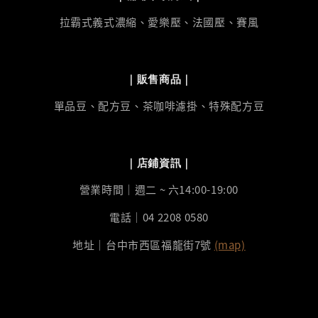
拉霸式義式濃縮、愛樂壓、法國壓、賽風
｜販售商品｜
單品豆、配方豆、茶咖啡濾掛、特殊配方豆
｜店鋪資訊｜
營業時間｜週二 ~ 六14:00-19:00
電話｜04 2208 0580
地址｜台中市西區福龍街7號
(map)