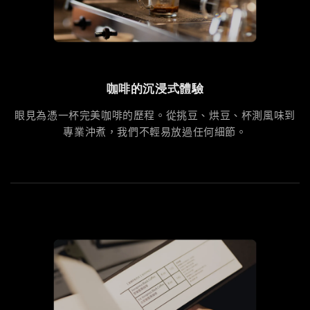
咖啡的沉浸式體驗
眼見為憑一杯完美咖啡的歷程。從挑豆、烘豆、杯測風味到
專業沖煮，我們不輕易放過任何細節。