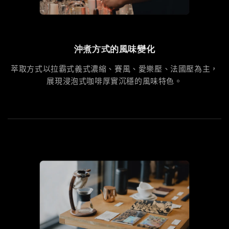
沖煮方式的風味變化
萃取方式以拉霸式義式濃縮、賽風、愛樂壓、法國壓為主，
展現浸泡式咖啡厚實沉穩的風味特色。