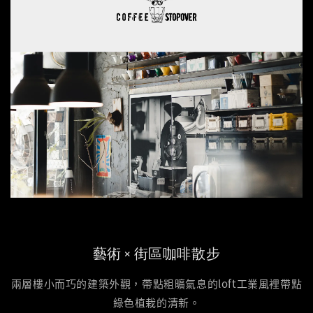
藝術 × 街區咖啡散步
兩層樓小而巧的建築外觀，帶點粗曠氣息的loft工業風裡帶點
綠色植栽的清新。