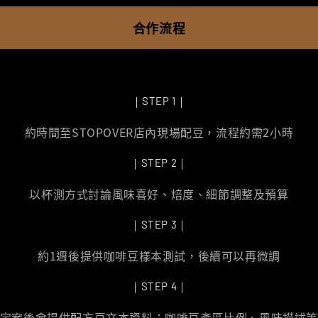
合作流程
｜STEP 1｜
約時間至STOPOVER店內現場配豆，流程約需2小時
｜STEP 2｜
以杯測方式討論風味喜好、焙度、細節調整及預算
｜STEP 3｜
約1週後提供咖啡豆樣本測試，後續可以再微調
｜STEP 4｜
定案後會提供配方豆文本資料：咖啡豆產區比例、風味描述