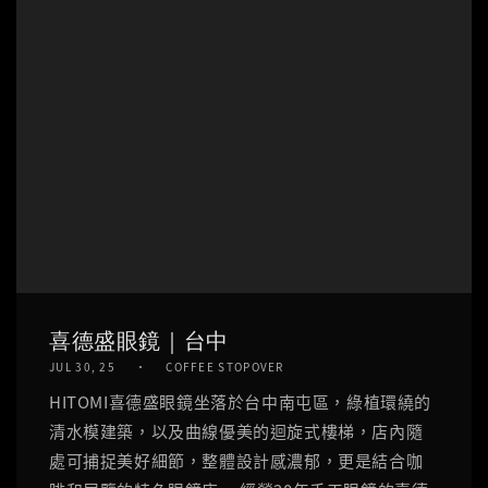
喜德盛眼鏡｜台中
JUL 30, 25
COFFEE STOPOVER
HITOMI喜德盛眼鏡坐落於台中南屯區，綠植環繞的
清水模建築，以及曲線優美的迴旋式樓梯，店內隨
處可捕捉美好細節，整體設計感濃郁，更是結合咖