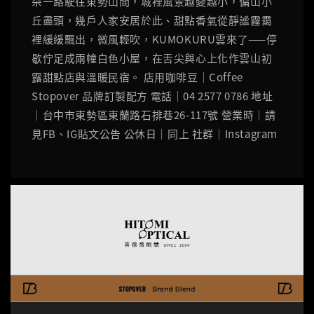
朵一路駛往東勢山間，城裡風景越變越小，偏山小
丘盡頭，幾戶人家安居於此、甜點香氣從靜謐霧靄
裡緩緩飄出，微風輕吹，KUMOKURU雲來了——停
歇佇足成兩幢白色小屋，在舌尖與心上化作雲山初
露甜點店與溫暖民宿。 店用咖啡豆｜Coffee
Stopover 品牌訂製配方 電話｜04 2577 0786 地址
｜台中市東勢區東蘭路石排巷26-117號 營業時｜請
見FB、IG貼文公告 公休日｜同上 社群｜Instagram