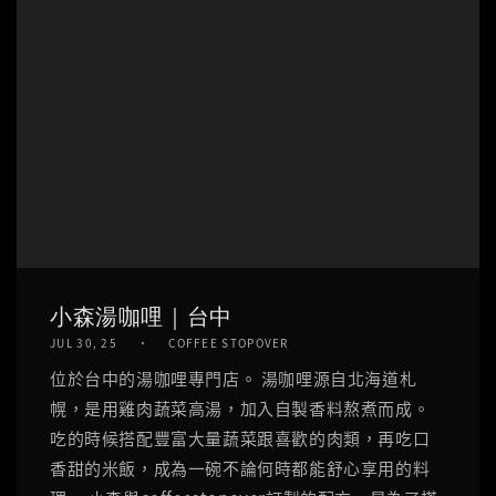
小森湯咖哩｜台中
JUL 30, 25
COFFEE STOPOVER
位於台中的湯咖哩專門店。 湯咖哩源自北海道札
幌，是用雞肉蔬菜高湯，加入自製香料熬煮而成。
吃的時候搭配豐富大量蔬菜跟喜歡的肉類，再吃口
香甜的米飯，成為一碗不論何時都能舒心享用的料