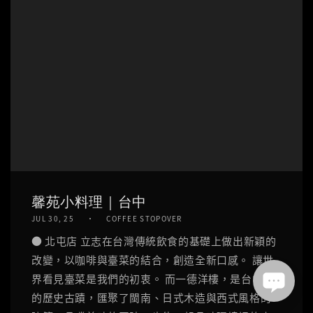
馨苑小料理｜台中
JUL 30, 25
COFFEE STOPOVER
● 北屯店 立志在台灣傳統飲食的基礎上做出新穎的
改變，以咖啡與臺菜的結合，創造全新口感。 讓世
界看見臺菜是我們的初衷。 而一德洋樓，是台中市
的歷史古蹟，匯聚了閩南、日式木造與西式風格的