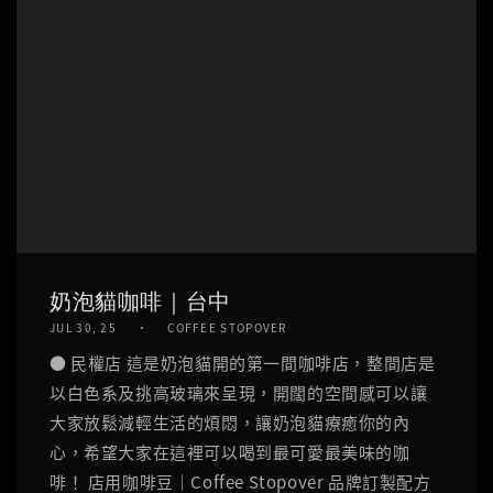
奶泡貓咖啡｜台中
JUL 30, 25
COFFEE STOPOVER
● 民權店 這是奶泡貓開的第一間咖啡店，整間店是
以白色系及挑高玻璃來呈現，開闊的空間感可以讓
大家放鬆減輕生活的煩悶，讓奶泡貓療癒你的內
心，希望大家在這裡可以喝到最可愛最美味的咖
啡！ 店用咖啡豆｜Coffee Stopover 品牌訂製配方