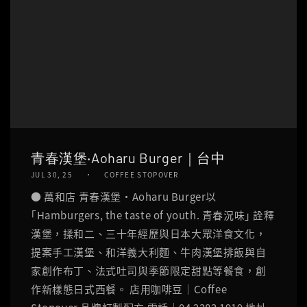
青春漢堡‧Aoharu Burger｜台中
JUL 30, 25
COFFEE STOPOVER
● 萬和店 青春漢堡‧Aoharu Burger以
｢Hamburgers, the taste of youth. 青春況味｣ 詮釋
漢堡，揉和二、三十年經歷與日本大眾洋食文化，
提案手工漢堡、和洋義大利麵、牛肉漢堡排飯與自
家創作布丁、法式吐司與季節限定甜點等餐食，創
作新樣態日式西餐。 店用咖啡豆｜Coffee