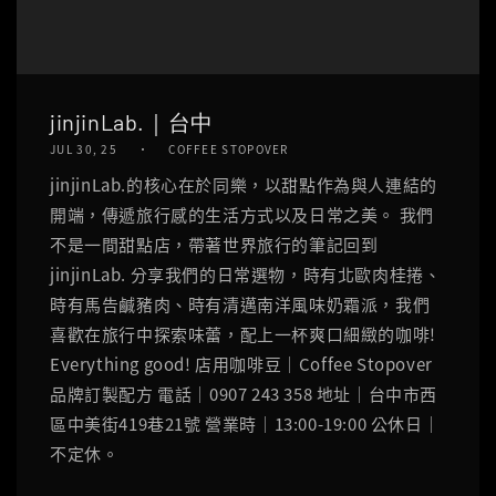
jinjinLab.｜台中
JUL 30, 25
COFFEE STOPOVER
jinjinLab.的核心在於同樂，以甜點作為與人連結的
開端，傳遞旅行感的生活方式以及日常之美。 我們
不是一間甜點店，帶著世界旅行的筆記回到
jinjinLab. 分享我們的日常選物，時有北歐肉桂捲、
時有馬告鹹豬肉、時有清邁南洋風味奶霜派，我們
喜歡在旅行中探索味蕾，配上一杯爽口細緻的咖啡!
Everything good! 店用咖啡豆｜Coffee Stopover
品牌訂製配方 電話｜0907 243 358 地址｜台中市西
區中美街419巷21號 營業時｜13:00-19:00 公休日｜
不定休。