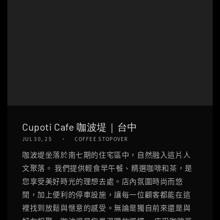
Cupoti Cafe 咖波堤｜台中
JUL 30, 25
COFFEE STOPOVER
咖波堤坐落於南七期的住宅區中，自然融入這片人
文聚落。 我們提供輕食早午餐、精選咖啡和茶，是
您享受美好時光的理想去處。店內氛圍時尚而悠
閒，加上便利的停車設施，讓每一位顧客都能在這
裡找到放鬆與愜意的感受。無論是獨自前來還是與