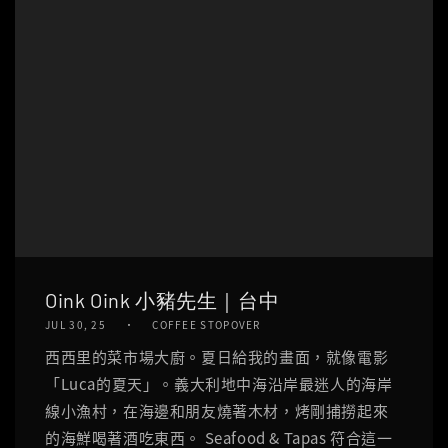
Oink Oink 小豬先生｜台中
JUL 30, 25
COFFEE STOPOVER
西西里的菜市場大廚。夏日給我的畫面，就像電影
「Luca的夏天」。義大利地中海沿岸最迷人的海岸
線小漁村，在海邊和朋友燒著木材，烤剛捕撈起來
的海鮮喝著酒吃東西。 Seafood & Tapas 符合這一