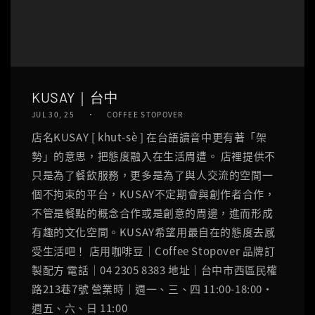
KUSAY｜台中
JUL 30, 25
COFFEE STOPOVER
店名KUSAY [ khut-sè ] 在台語讀音中更有著「架
勢」的意思，把態度融入在生活周遭。 店裡提供不
只是為了餐飲服務，更多是為了與人交流的空間一
個不拘束的平台，KUSAY不定期會與創作者合作，
不管是餐點的概念合作或是創意的周邊，進而形成
有趣的文化空間。KUSAY希望用最自在的態度去感
受生活吧！ 店用咖啡豆｜Coffee Stopover 品牌訂
製配方 電話｜04 2305 8383 地址｜台中市西區民權
路213巷7號 營業時｜週一、三、四 11:00-18:00‧
週五、六、日 11:00