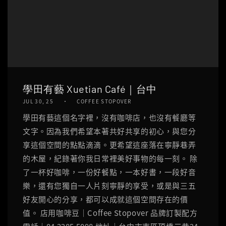
學田有藝 Xuetian Café｜台中
JUL 30, 25
COFFEE STOPOVER
學田有藝這個名字裡，沒有咖啡店，也沒有餐廳等
文字。因為我們希望本著共好共享的初心，與您分
享這個空間的點點滴滴。更希望這座落在寧靜巷弄
的木屋，紀錄著你我日常裡美好事物的每一刻。 除
了一杯好咖啡，一份好餐點，一本好書，一段好音
樂，還有您獨自一人片刻寧靜的享受，或是與三五
好友開心的分享，都可以成就這個空間存在的價
值。 店用咖啡豆｜Coffee Stopover 品牌訂製配方