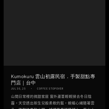
Kumokuru 雲山初露民宿．手製甜點專
門店｜台中
JUL 30, 25
COFFEE STOPOVER
山間日常裡的微甜家居 窗外蘆葦輕輕掃去冬日陰
霾，天空透出新生兒般柔軟的藍，蜿蜒心緒隨著雲