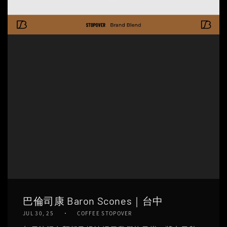
巴倫司康 Baron Scones｜台中
JUL 30, 25
COFFEE STOPOVER