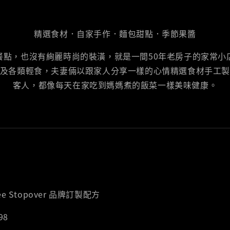
精選食材．自家手作．麵包甜點．季節果醬
餐點，也沒有絢麗時尚的裝潢，就是一間50年老房子的家常小
及各類輕食，夫妻倆以跟家人分享一樣的心情精選食材手工
客人，都像每天在家吃到媽媽煮的飯菜一樣美味健康。
e Stopover 品牌訂製配方
98