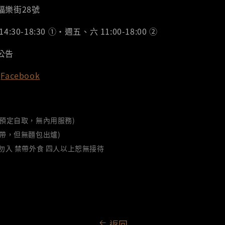
福樂街28號
30-18:30 ①‧週五、六 11:00-18:00 ②
公告
Facebook
預定自取，無內用服務)
帶，但無麵包出爐)
勿入 禁帶外食 四人以上恕無接待
返回