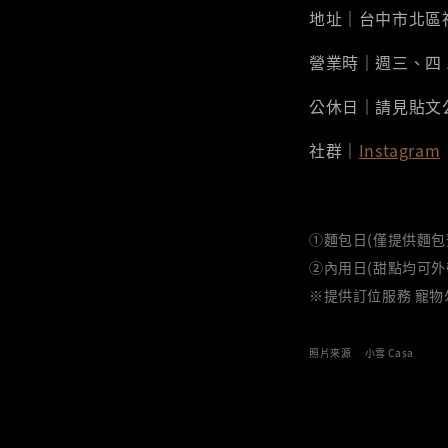
地址｜台中市北區
營業時｜週三、四 14:
公休日｜請見貼文
社群｜
Instagram
①麵包日(僅提供麵包
②內用日(甜點均可外
※提供訂位服務 寵物
照片來源 小雪 Casa