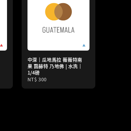
中深｜瓜地馬拉 薇薇特南
果 茵赫特 乃地佛 | 水洗｜
1/4磅
Regular
NT$ 300
price