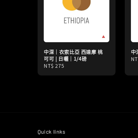
中深｜衣索比亞 西達摩 桃
中
可可 | 日曬｜1/4磅
Re
NT
Regular
NT$ 275
pr
price
Quick links