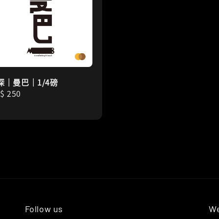
深｜曼巴｜1/4磅
gular
$ 250
ice
Follow us
We