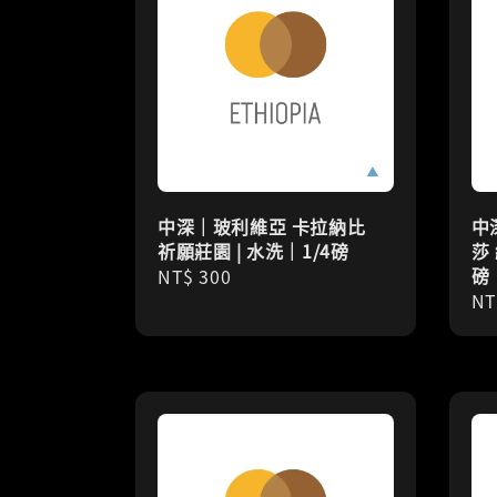
中深｜玻利維亞 卡拉納比
中
祈願莊園 | 水洗｜1/4磅
莎 
磅
Regular
NT$ 300
Re
NT
price
pr