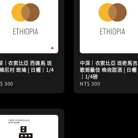
深｜衣索比亞 西達馬 班
中深｜衣索比亞 班奇馬吉
維尼村 斑鳩 | 日曬｜1/4
歌姬藝伎 晚收甜酒 | 日曬
｜1/4磅
gular
$ 300
Regular
NT$ 300
ice
price