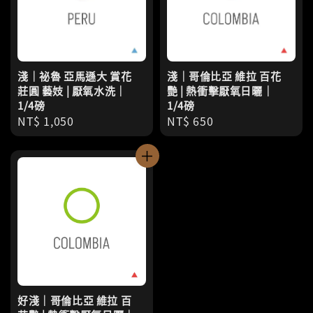
淺｜祕魯 亞馬遜大 賞花
淺｜哥倫比亞 維拉 百花
莊圓 藝妓 | 厭氧水洗｜
艷 | 熱衝擊厭氧日曬｜
1/4磅
1/4磅
Regular
NT$ 1,050
Regular
NT$ 650
price
price
好淺｜哥倫比亞 維拉 百