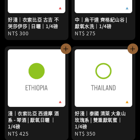
好淺｜衣索比亞 古吉 不
中｜烏干達 齊格紀山谷 |
哭莎伊莎 | 日曬｜1/4磅
厭氧水洗｜1/4磅
Regular
NT$ 300
Regular
NT$ 275
price
price
淺｜衣索比亞 西達摩 酒
好淺｜泰國 清萊 大象山
系 - 琴酒 | 厭氧日曬 ｜
玫瑰系 | 雙重厭氧蜜｜
1/4磅
1/4磅
Regular
NT$ 425
Regular
NT$ 350