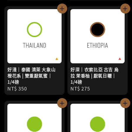
price
price
好淺｜泰國 清萊 大象山
好深｜衣索比亞 古吉 烏
橙花系 | 雙重厭氧蜜｜
拉 茉香柚 | 厭氧日曬｜
1/4磅
1/4磅
Regular
NT$ 350
Regular
NT$ 275
price
price