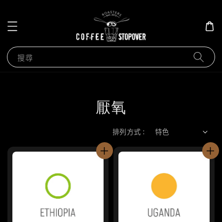
搜尋
厭氧
排列方式 :