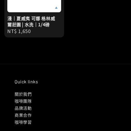
淺｜夏威夷 可娜 格林威
爾莊園 | 水洗｜1/4磅
Regular
NT$ 1,650
price
Quick links
關於我們
咖啡團隊
品牌活動
商業合作
咖啡學習