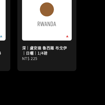
深｜盧安達 魯西羅 布戈伊
4
｜日曬｜1/4磅
Regular
NT$ 225
price