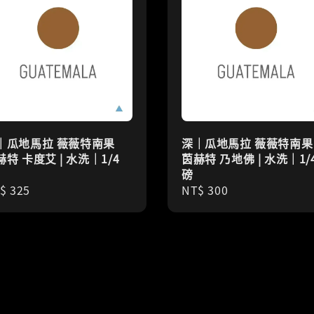
｜瓜地馬拉 薇薇特南果
深｜瓜地馬拉 薇薇特南果
赫特 卡度艾 | 水洗｜1/4
茵赫特 乃地佛 | 水洗｜1/
磅
gular
$ 325
Regular
NT$ 300
ice
price