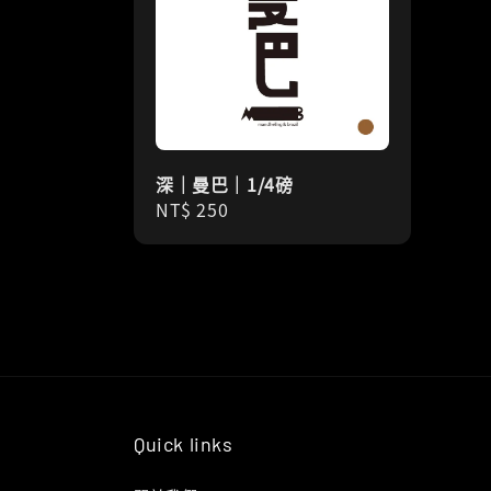
深｜曼巴｜1/4磅
Regular
NT$ 250
price
Quick links