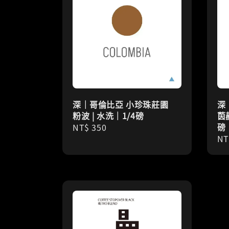
深｜哥倫比亞 小珍珠莊園
深
粉波 | 水洗｜1/4磅
茵
磅
Regular
NT$ 350
Re
NT
price
pr