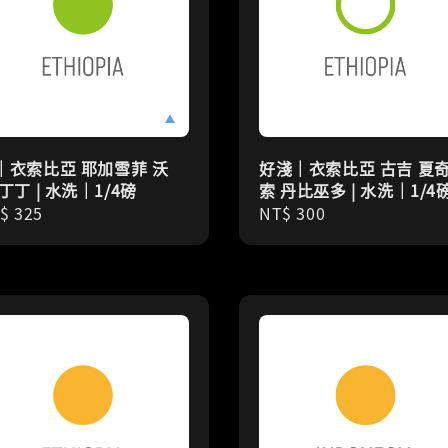
｜衣索比亞 耶加雪菲 沃
好淺｜衣索比亞 古吉 夏
丁丁 | 水洗｜1/4磅
索 丹比巫多 | 水洗｜1/4
gular
$ 325
Regular
NT$ 300
ice
price