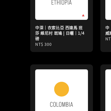
中深｜衣索比亞 西達馬 班
中
莎 維尼村 斑鳩 | 日曬｜1/4
威
磅
Re
NT
Regular
NT$ 300
pr
price