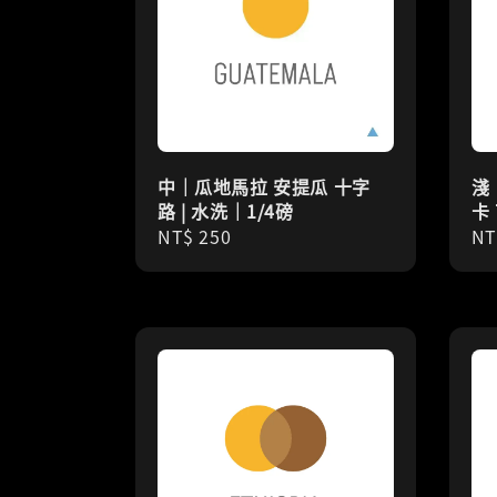
中｜瓜地馬拉 安提瓜 十字
淺
路 | 水洗｜1/4磅
卡 
Regular
NT$ 250
Re
NT
price
pr