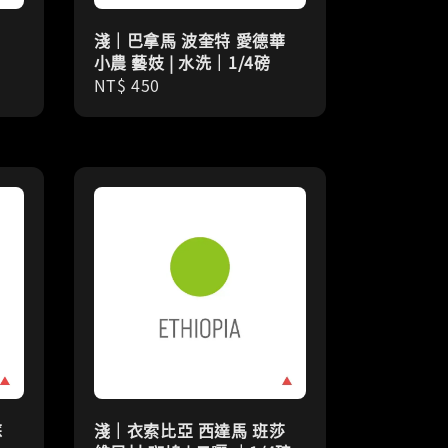
淺｜巴拿馬 波奎特 愛德華
小農 藝妓 | 水洗｜1/4磅
Regular
NT$ 450
price
蘇
淺｜衣索比亞 西達馬 班莎