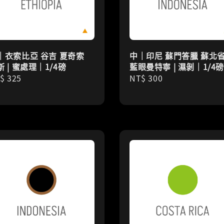
｜衣索比亞 谷吉 夏奇索
中｜印尼 蘇門答臘 蘇北
斯 | 蜜處理｜1/4磅
藍眼曼特寧 | 濕剝｜1/4
gular
$ 325
Regular
NT$ 300
ice
price