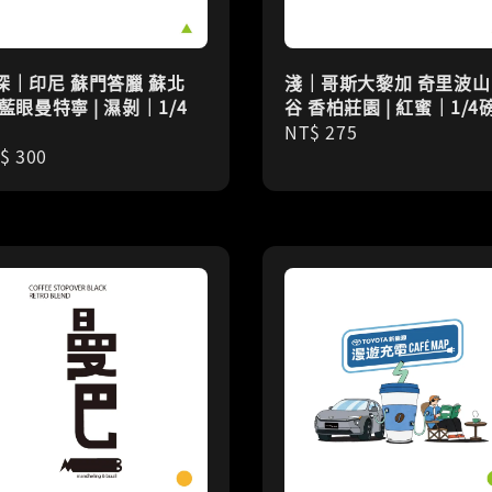
深｜印尼 蘇門答臘 蘇北
淺｜哥斯大黎加 奇里波山
 藍眼曼特寧 | 濕剝｜1/4
谷 香柏莊園 | 紅蜜｜1/4
Regular
NT$ 275
gular
$ 300
price
ice