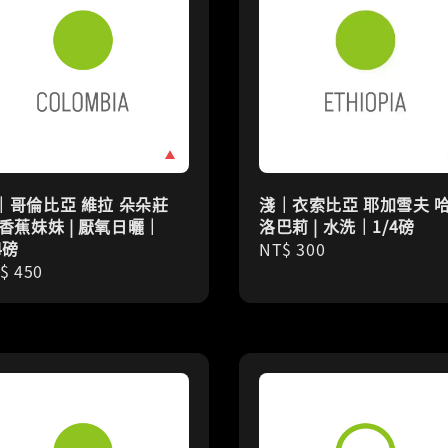
｜哥倫比亞 維拉 朵朵莊
淺｜衣索比亞 耶加雪夫 
 香蕉妹妹 | 厭氧日曬｜
洛巴莉 | 水洗｜1/4磅
4磅
Regular
NT$ 300
gular
$ 450
price
ice