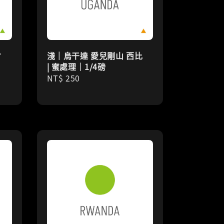
省
淺｜烏干達 愛兒剛山 西比
磅
| 蜜處理｜1/4磅
Regular
NT$ 250
price