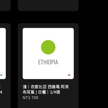
price
女
淺｜衣索比亞 西達瑪 阿貝
4
布耳鯊 | 日曬｜1/4磅
Regular
NT$ 700
price