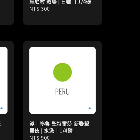
維尼村 斑鳩 | 日曬 ｜1/4磅
Regular
NT$ 300
price
花
淺｜祕魯 聖特雷莎 新聯盟
藝伎 | 水洗｜1/4磅
Regular
NT$ 900