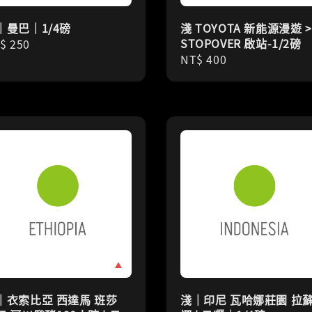
｜曼巴｜1/4磅
淺 TOYOTA 新能源漫遊 >
STOPOVER 啟站-1/2磅
gular
$ 250
Regular
NT$ 400
ice
price
｜衣索比亞 西達馬 班莎
淺｜印尼 瓦哈娜莊園 拉