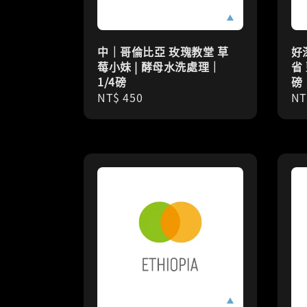
中｜哥倫比亞 玫瑰教堂 草
好
莓小妹 | 酵母水洗處理｜
省
1/4磅
磅
Regular
NT$ 450
Re
NT
price
pr