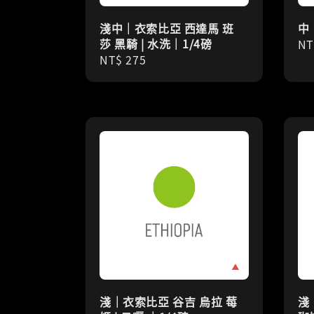
淺中｜衣索比亞 西達馬 班
中
莎 黑騎 | 水洗｜1/4磅
Re
NT
Regular
NT$ 275
pr
price
淺｜衣索比亞 谷吉 烏拉 莓
淺