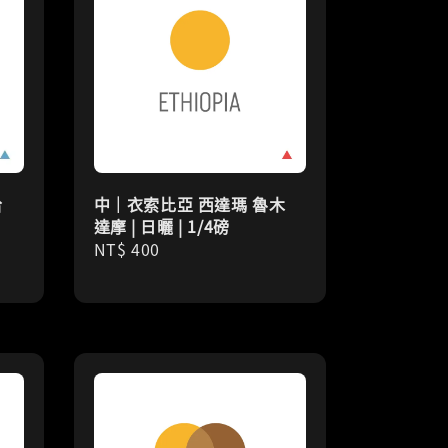
哈
中｜衣索比亞 西達瑪 魯木
達摩 | 日曬 | 1/4磅
Regular
NT$ 400
price