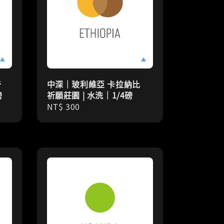
奇
中深｜玻利維亞 卡拉納比
磅
祈願莊園 | 水洗｜1/4磅
Regular
NT$ 300
price