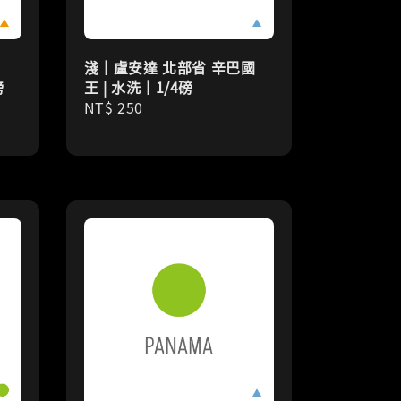
淺｜盧安達 北部省 辛巴國
磅
王 | 水洗｜1/4磅
Regular
NT$ 250
price