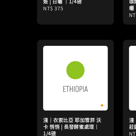
姬 | 日曬 ｜1/4磅
珈
曬
Regular
NT$ 375
Re
NT
price
pr
淺｜衣索比亞 耶加雪菲 沃
淺
卡 悄悄 | 長發酵蜜處理｜
莊園
1/4磅
Re
NT