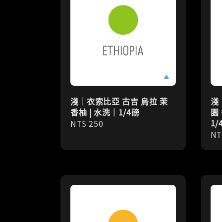
淺｜衣索比亞 古吉 烏拉 茉
淺
香柚 | 水洗｜1/4磅
園
1/
Regular
NT$ 250
Re
NT
price
pr