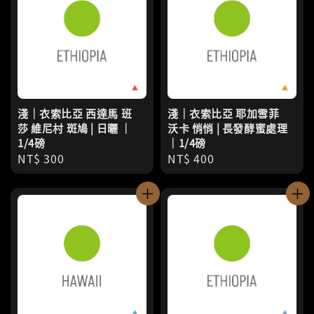
淺｜衣索比亞 西達馬 班
淺｜衣索比亞 耶加雪菲
莎 維尼村 斑鳩 | 日曬 ｜
沃卡 悄悄 | 長發酵蜜處理
1/4磅
｜1/4磅
Regular
NT$ 300
Regular
NT$ 400
price
price