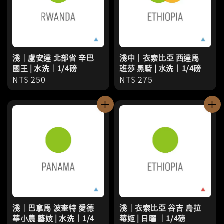
淺｜盧安達 北部省 辛巴
淺中｜衣索比亞 西達馬
國王 | 水洗｜1/4磅
班莎 黑騎 | 水洗｜1/4磅
Regular
NT$ 250
Regular
NT$ 275
price
price
淺｜巴拿馬 波奎特 愛德
淺｜衣索比亞 谷吉 烏拉
華小農 藝妓 | 水洗｜1/4
莓姬 | 日曬 ｜1/4磅