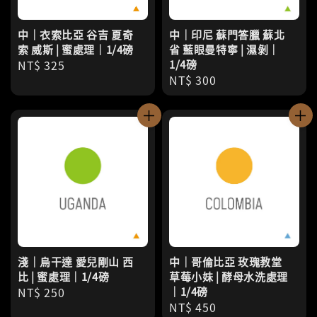
中｜衣索比亞 谷吉 夏奇
中｜印尼 蘇門答臘 蘇北
索 威斯 | 蜜處理｜1/4磅
省 藍眼曼特寧 | 濕剝｜
Regular
NT$ 325
1/4磅
Regular
NT$ 300
price
price
淺｜烏干達 愛兒剛山 西
中｜哥倫比亞 玫瑰教堂
比 | 蜜處理｜1/4磅
草莓小妹 | 酵母水洗處理
Regular
NT$ 250
｜1/4磅
Regular
NT$ 450
price