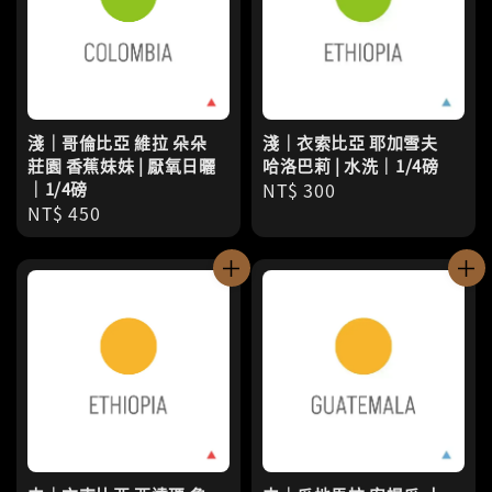
淺｜哥倫比亞 維拉 朵朵
淺｜衣索比亞 耶加雪夫
莊園 香蕉妹妹 | 厭氧日曬
哈洛巴莉 | 水洗｜1/4磅
｜1/4磅
Regular
NT$ 300
Regular
NT$ 450
price
price