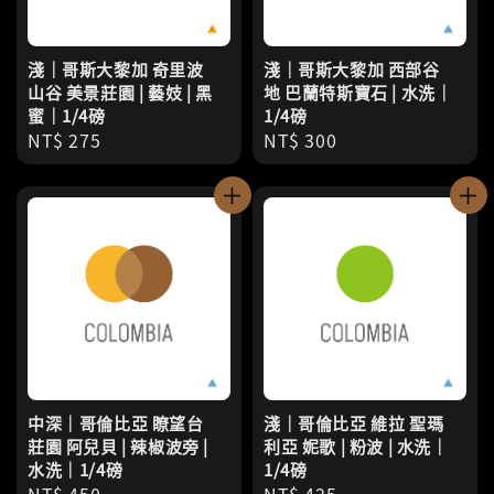
淺｜哥斯大黎加 奇里波
淺｜哥斯大黎加 西部谷
山谷 美景莊園 | 藝妓 | 黑
地 巴蘭特斯寶石 | 水洗｜
蜜｜1/4磅
1/4磅
Regular
NT$ 275
Regular
NT$ 300
price
price
中深｜哥倫比亞 瞭望台
淺｜哥倫比亞 維拉 聖瑪
莊園 阿兒貝 | 辣椒波旁 |
利亞 妮歌 | 粉波 | 水洗｜
水洗｜1/4磅
1/4磅