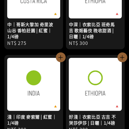
中｜哥斯大黎加 奇里波
中深｜衣索比亞 班奇馬
山谷 香柏莊園 | 紅蜜｜
吉 歌姬藝伎 晚收甜酒 |
1/4磅
日曬｜1/4磅
Regular
NT$ 275
Regular
NT$ 300
price
price
淺｜印度 麥索爾 | 紅蜜｜
好淺｜衣索比亞 古吉 不
1/4磅
哭莎伊莎 | 日曬｜1/4磅