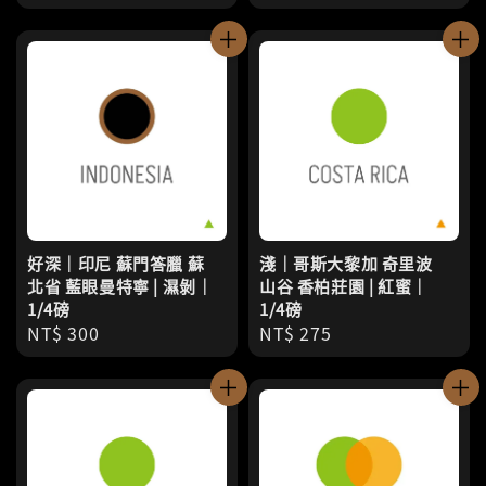
price
好深｜印尼 蘇門答臘 蘇
淺｜哥斯大黎加 奇里波
北省 藍眼曼特寧 | 濕剝｜
山谷 香柏莊園 | 紅蜜｜
1/4磅
1/4磅
Regular
NT$ 300
Regular
NT$ 275
price
price