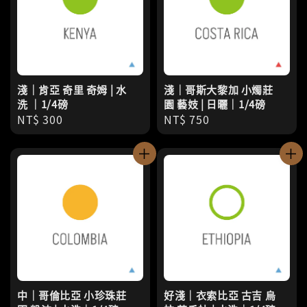
淺｜肯亞 奇里 奇姆 | 水
淺｜哥斯大黎加 小燭莊
洗 ｜1/4磅
園 藝妓 | 日曬｜1/4磅
Regular
NT$ 300
Regular
NT$ 750
price
price
中｜哥倫比亞 小珍珠莊
好淺｜衣索比亞 古吉 烏