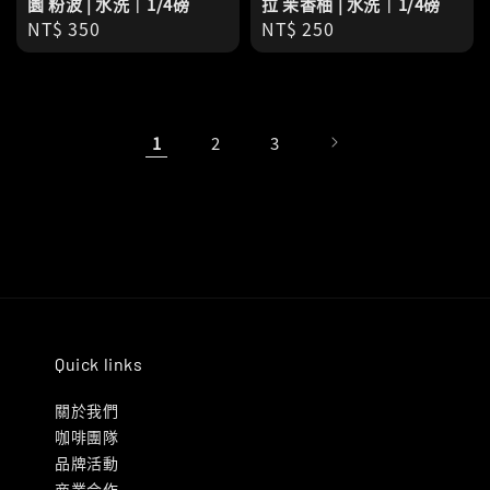
園 粉波 | 水洗｜1/4磅
拉 茉香柚 | 水洗｜1/4磅
Regular
NT$ 350
Regular
NT$ 250
price
price
1
2
3
Quick links
關於我們
咖啡團隊
品牌活動
商業合作