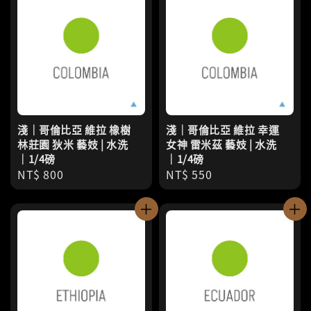
淺｜哥倫比亞 維拉 橡樹
淺｜哥倫比亞 維拉 幸運
林莊園 狄米 藝妓 | 水洗
女神 雷米茲 藝妓 | 水洗
｜1/4磅
｜1/4磅
Regular
NT$ 800
Regular
NT$ 550
price
price