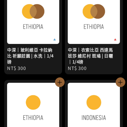
中深｜玻利維亞 卡拉納
中深｜衣索比亞 西達馬
比 祈願莊園 | 水洗｜1/4
班莎 維尼村 斑鳩 | 日曬
磅
｜1/4磅
Regular
NT$ 300
Regular
NT$ 300
price
price