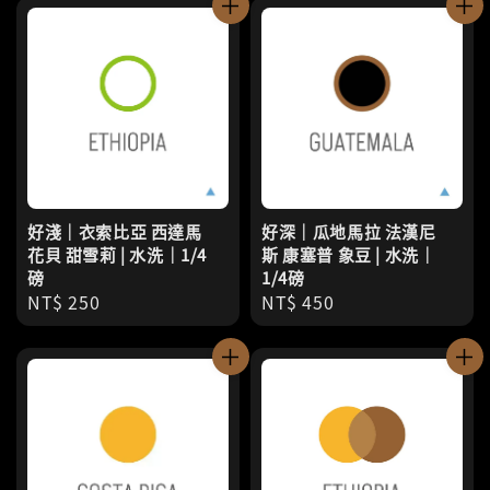
好淺｜衣索比亞 西達馬
好深｜瓜地馬拉 法漢尼
花貝 甜雪莉 | 水洗｜1/4
斯 康塞普 象豆 | 水洗｜
磅
1/4磅
Regular
NT$ 250
Regular
NT$ 450
price
price