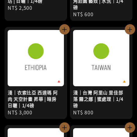
坊 | 日曬｜1/4磅
角莊園 藝妓 | 水洗｜1/4
Regular
NT$ 2,500
磅
Regular
NT$ 600
price
price
淺｜衣索比亞 西達瑪 阿
淺｜台灣 阿里山 里佳部
肉 天空計畫 昇華 | 暗房
落 霧之娜 | 蜜處理｜1/4
日曬｜1/4磅
磅
Regular
NT$ 3,000
Regular
NT$ 800
price
price