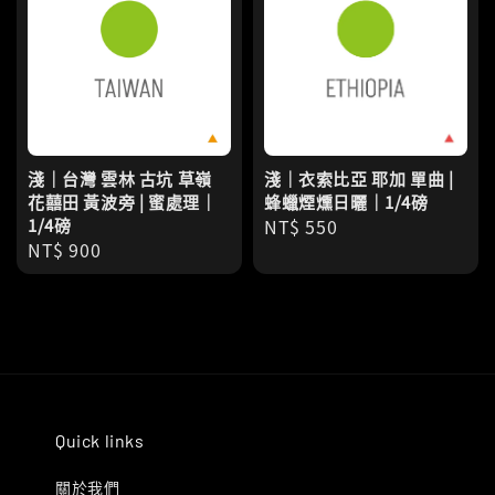
淺｜台灣 雲林 古坑 草嶺
淺｜衣索比亞 耶加 單曲 |
花囍田 黃波旁 | 蜜處理｜
蜂蠟煙燻日曬｜1/4磅
1/4磅
Regular
NT$ 550
Regular
NT$ 900
price
price
Quick links
關於我們