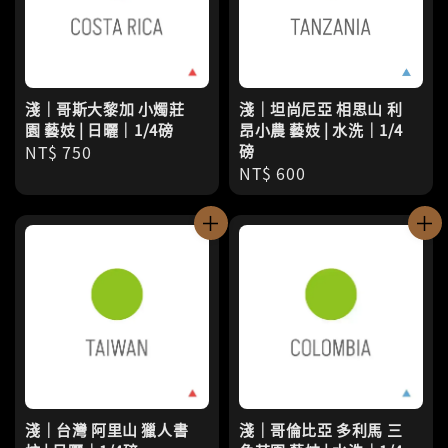
淺｜哥斯大黎加 小燭莊
淺｜坦尚尼亞 相思山 利
園 藝妓 | 日曬｜1/4磅
昂小農 藝妓 | 水洗｜1/4
Regular
NT$ 750
磅
Regular
NT$ 600
price
price
淺｜台灣 阿里山 獵人書
淺｜哥倫比亞 多利馬 三