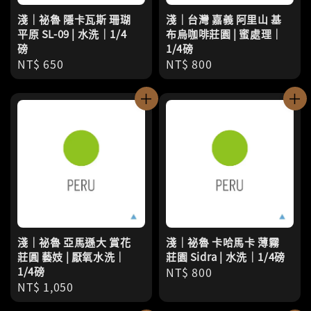
淺｜祕魯 隱卡瓦斯 珊瑚
淺｜台灣 嘉義 阿里山 基
平原 SL-09 | 水洗｜1/4
布烏咖啡莊園 | 蜜處理｜
磅
1/4磅
Regular
NT$ 650
Regular
NT$ 800
price
price
淺｜祕魯 亞馬遜大 賞花
淺｜祕魯 卡哈馬卡 薄霧
莊圓 藝妓 | 厭氧水洗｜
莊園 Sidra | 水洗｜1/4磅
1/4磅
Regular
NT$ 800
Regular
NT$ 1,050
price
price