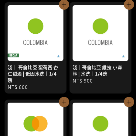
淺｜ 哥倫比亞 聖荷西 杏
淺｜哥倫比亞 維拉 小森
仁甜酒 | 低因水洗｜1/4
林 | 水洗｜1/4磅
磅
Regular
NT$ 900
Regular
NT$ 600
price
price