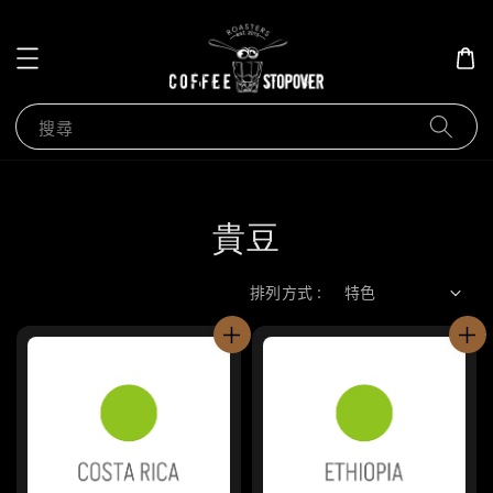
搜尋
貴豆
排列方式 :