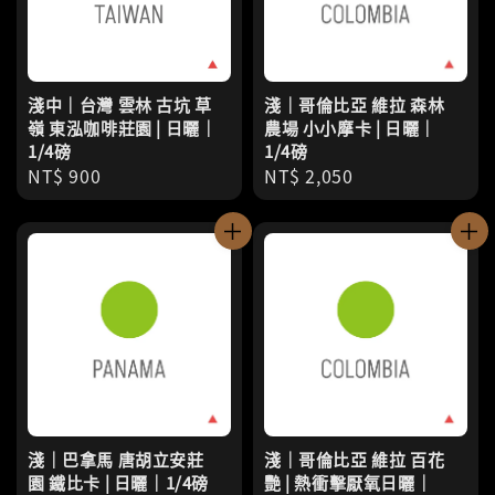
淺中｜台灣 雲林 古坑 草
淺｜哥倫比亞 維拉 森林
嶺 東泓咖啡莊園 | 日曬｜
農場 小小摩卡 | 日曬｜
1/4磅
1/4磅
Regular
NT$ 900
Regular
NT$ 2,050
price
price
淺｜巴拿馬 唐胡立安莊
淺｜哥倫比亞 維拉 百花
園 鐵比卡 | 日曬｜1/4磅
艷 | 熱衝擊厭氧日曬｜