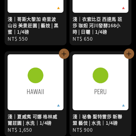
淺｜哥斯大黎加 奇里波
淺｜衣索比亞 西達馬 班
山谷 美景莊園 | 藝妓 | 黑
莎 珈妲 河川發酵168小
蜜｜1/4磅
時 | 日曬｜1/4磅
Regular
NT$ 550
Regular
NT$ 650
price
price
淺｜夏威夷 可娜 格林威
淺｜祕魯 聖特雷莎 新聯
爾莊園 | 水洗｜1/4磅
盟 藝伎 | 水洗｜1/4磅
Regular
NT$ 1,650
Regular
NT$ 900