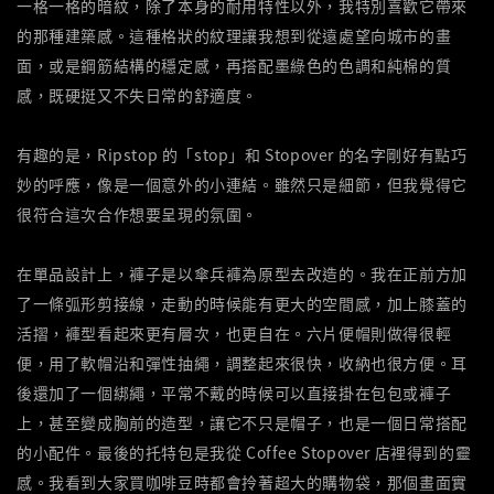
一格一格的暗紋，除了本身的耐用特性以外，我特別喜歡它帶來
的那種建築感。這種格狀的紋理讓我想到從遠處望向城市的畫
面，或是鋼筋結構的穩定感，再搭配墨綠色的色調和純棉的質
感，既硬挺又不失日常的舒適度。
有趣的是，Ripstop 的「stop」和 Stopover 的名字剛好有點巧
妙的呼應，像是一個意外的小連結。雖然只是細節，但我覺得它
很符合這次合作想要呈現的氛圍。
在單品設計上，褲子是以傘兵褲為原型去改造的。我在正前方加
了一條弧形剪接線，走動的時候能有更大的空間感，加上膝蓋的
活摺，褲型看起來更有層次，也更自在。六片便帽則做得很輕
便，用了軟帽沿和彈性抽繩，調整起來很快，收納也很方便。耳
後還加了一個綁繩，平常不戴的時候可以直接掛在包包或褲子
上，甚至變成胸前的造型，讓它不只是帽子，也是一個日常搭配
的小配件。最後的托特包是我從 Coffee Stopover 店裡得到的靈
感。我看到大家買咖啡豆時都會拎著超大的購物袋，那個畫面實