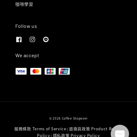
咖啡學習
Follow us
We accept
© 2026 Coffee Stopover
服務條款 Terms of Service
退換貨政策 Product Return
|
Policy
隱私政策 Privacy Policy
|