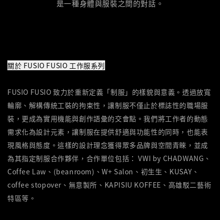
是一種身體與服裝之間的對話。
關於 FUSIO FUSIO 工作服系列
FUSIO FUSIO 致力於重新定義「制服」的樣貌與意義。透過放寬
輪廓、解構傳統工裝的拘束性，讓制服不僅止於標誌性的職場服
裝，更成為實用機能與創作語彙的交會點。我們將工作者的動態
需求化為設計元素，讓制服在提供舒適與功能性的同時，也能表
現風格與態度。這樣的設計理念獲得眾多品牌與空間青睞，並成
為其指定制服合作夥伴，合作單位包括：
VWI by CHADWANG、
Coffee Law、(beanroom)、W+ Salon、初生生、KUSAY、
coffee stopover、無意製所、KAPISIU KOFFEE、高雄駁二藝術
特區等。