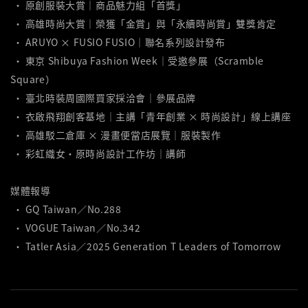
• 原創服裝大賞｜商品魅力組「首獎」
• 高雄時尚大賞｜榮獲「金賞」與「永續時尚賞」雙獎肯定
• ARUYO × FUSIO FUSIO｜聯名系列設計發布
• 東京 Shibuya Fashion Week｜受邀參展（Scramble
Square）
• 臺北時裝周國際買家採洽會｜參展品牌
• 衣啟飛翔創客基地｜主講「青年創業 × 時尚設計」線上講座
• 高雄駁二倉庫 × 漫畫便當店展覽｜服裝製作
• 彩虹織女・原時尚設計工作坊｜講師
媒體報導
• GQ Taiwan／No.288
• VOGUE Taiwan／No.342
• Tatler Asia／2025 Generation T Leaders of Tomorrow