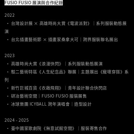
FUSIO FUSIO 展演與合作紀錄
2022
• 台灣設計展 × 高雄時尚大賞《電波派對》｜系列服裝動態展
演
• 台北插畫藝術節 × 插畫家桑拿大可｜跨界服裝聯名展出
2023
• 高雄時尚大賞《浪漫快閃》｜系列服裝動態展演
• 駁二藝術特區《人生紀念品》聯展｜主題展出《寵壞穿搭》系
列
• 新竹巨城百貨《衣啟飛翔》｜青年設計聯合快閃店
• 研冶藝術空間｜FUSIO FUSIO 服裝展售
• 冰球樂團 ICYBALL 跨年演唱會｜造型設計
2024 - 2025
• 臺中國家歌劇院《無意試掘空間》｜服裝寄售合作